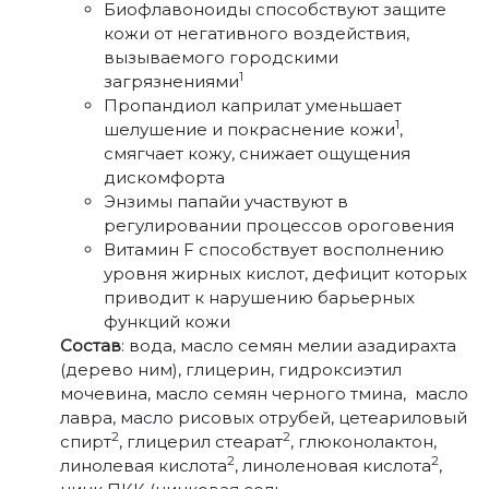
Биофлавоноиды способствуют защите
кожи от негативного воздействия,
вызываемого городскими
1
загрязнениями
Пропандиол каприлат уменьшает
1
шелушение и покраснение кожи
,
смягчает кожу, снижает ощущения
дискомфорта
Энзимы папайи участвуют в
регулировании процессов ороговения
Витамин F способствует восполнению
уровня жирных кислот, дефицит которых
приводит к нарушению барьерных
функций кожи
Состав
: вода, масло семян мелии азадирахта
(дерево ним), глицерин, гидроксиэтил
мочевина, масло семян черного тмина, масло
лавра, масло рисовых отрубей, цетеариловый
2
2
спирт
, глицерил стеарат
, глюконолактон,
2
2
линолевая кислота
, линоленовая кислота
,