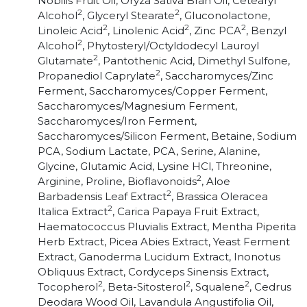
Nobilis Fruit Oil, Oryza Sativa Bran Oil, Cetearyl
2
2
Alcohol
, Glyceryl Stearate
, Gluconolactone,
2
2
2
Linoleic Acid
, Linolenic Acid
, Zinc PCA
, Benzyl
2
Alcohol
, Phytosteryl/Octyldodecyl Lauroyl
2
Glutamate
, Pantothenic Acid, Dimethyl Sulfone,
2
Propanediol Caprylate
, Saccharomyces/Zinc
Ferment, Saccharomyces/Copper Ferment,
Saccharomyces/Magnesium Ferment,
Saccharomyces/Iron Ferment,
Saccharomyces/Silicon Ferment, Betaine, Sodium
PCA, Sodium Lactate, PCA, Serine, Alanine,
Glycine, Glutamic Acid, Lysine HCl, Threonine,
2
Arginine, Proline, Bioflavonoids
, Aloe
2
Barbadensis Leaf Extract
, Brassica Oleracea
2
Italica Extract
, Carica Papaya Fruit Extract,
Haematococcus Pluvialis Extract, Mentha Piperita
Herb Extract, Picea Abies Extract, Yeast Ferment
Extract, Ganoderma Lucidum Extract, Inonotus
Obliquus Extract, Cordyceps Sinensis Extract,
2
2
2
Tocopherol
, Beta-Sitosterol
, Squalene
, Cedrus
Deodara Wood Oil, Lavandula Angustifolia Oil,