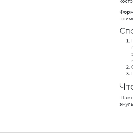
косто
Форм
прим
Сп
Чт
Шамп
эмуль