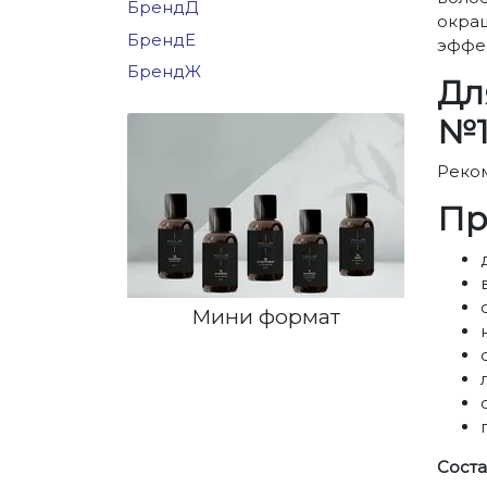
БрендД
окраш
БрендЕ
эффек
БрендЖ
Дл
№1
Реком
Пр
Мини формат
Сост