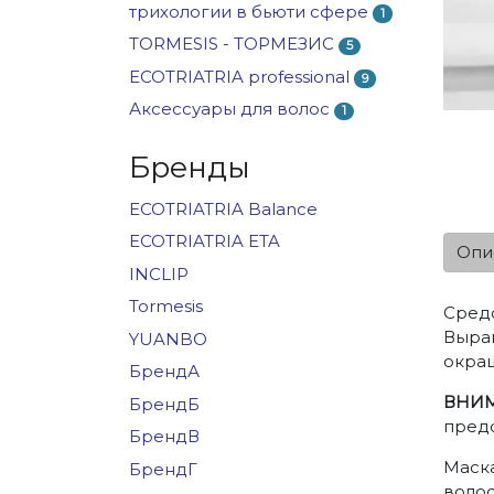
трихологии в бьюти сфере
1
TORMESIS - ТОРМЕЗИС
5
ECOTRIATRIA professional
9
Аксессуары для волос
1
Бренды
ECOTRIATRIA Balance
ECOTRIATRIA ETA
Опи
INCLIP
Tormesis
Средс
Вырав
YUANBO
окраш
БрендА
ВНИМ
БрендБ
предо
БрендВ
Маска
БрендГ
волос