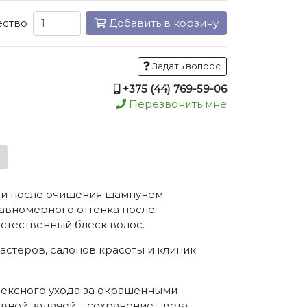
ество
Добавить в корзину
Задать вопрос
+375 (44) 769-59-06
Перезвонить мне
ми после очищения шампунем.
авномерного оттенка после
стественный блеск волос.
астеров, салонов красоты и клиник
лексного ухода за окрашенными
вной задачей – сохранение цвета