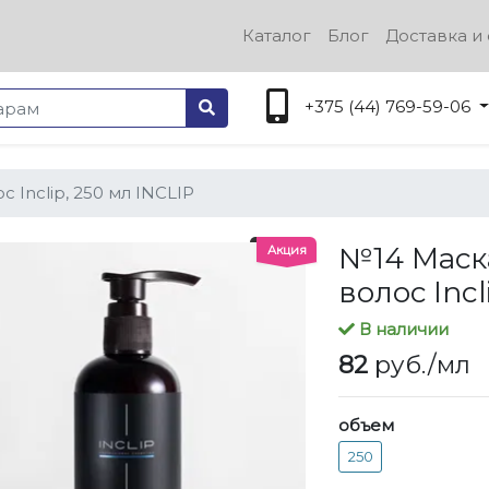
Каталог
Блог
Доставка и 
+375 (44) 769-59-06
Inclip, 250 мл INCLIP
№14 Маск
Акция
волос Incl
В наличии
82
руб./мл
объем
250