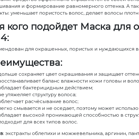
ивания и формирование равномерного оттенка. А так
ты: уменьшает пористость волос, делает волосы плот
я кого подойдет Маска для 
4:
ендован для окрашенных, пористых и нуждающихся в
еимущества:
дольше сохраняет цвет окрашивания и защищает оттен
восстанавливает баланс влажности кожи головы и воло
обладает бактерицидным действием;
не утяжеляет структуру волоса;
облегчает расчёсывание волос;
легко смывается и не оседает, поэтому может использо
обладает высокой проникающей способностью в структу
подходит для всех типов волос.
ав
: экстракты облепихи и можжевельника, аргинин, пант